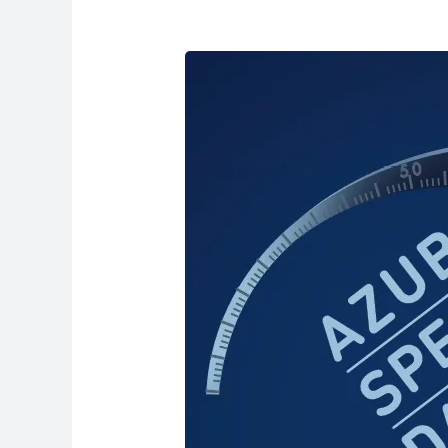
Azubi-
Speed-
Dating