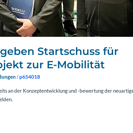
eben Startschuss für
ekt zur E-Mobilität
dungen
/
p654018
reits an der Konzeptentwicklung und -bewertung der neuarti
elden.