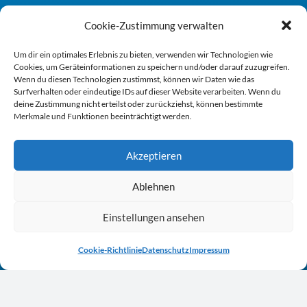
Engagiert.
Cookie-Zustimmung verwalten
Gesellschaft zur
Um dir ein optimales Erlebnis zu bieten, verwenden wir Technologien wie
Wirt­schafts- und Struktur­för­de­rung
Cookies, um Geräteinformationen zu speichern und/oder darauf zuzugreifen.
im Märkischen Kreis mbH
Wenn du diesen Technologien zustimmst, können wir Daten wie das
Surfverhalten oder eindeutige IDs auf dieser Website verarbeiten. Wenn du
deine Zustimmung nicht erteilst oder zurückziehst, können bestimmte
Lindenstraße 45
Merkmale und Funktionen beeinträchtigt werden.
58762 Altena
Akzeptieren
02352 / 92 72 0
mail@gws-mk.de
Ablehnen
F
T
L
Y
I
a
w
i
o
n
Einstellungen ansehen
c
i
n
u
s
e
t
k
t
t
Kontakt.
Cookie-Richtlinie
Datenschutz
Impressum
b
t
e
u
a
o
e
d
b
g
Bei Fragen zu unseren Leistungen oder Projekten
o
r
i
e
r
kontaktieren Sie uns gerne. Die GWS unterstützt
k
n
a