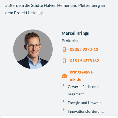
außerdem die Städte Halver, Hemer und Plettenberg an
dem Projekt beteiligt.
Marcel Krings
Prokurist
02352 9272-12
0151 54378162
krings@gws-
mk.de
Gewer­be­flä­chenma­
nage­ment
Ener­gie und Umwelt
Inno­va­ti­ons­för­de­rung