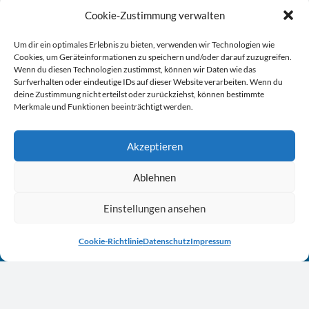
Cookie-Zustimmung verwalten
Um dir ein optimales Erlebnis zu bieten, verwenden wir Technologien wie
Cookies, um Geräteinformationen zu speichern und/oder darauf zuzugreifen.
Wenn du diesen Technologien zustimmst, können wir Daten wie das
Surfverhalten oder eindeutige IDs auf dieser Website verarbeiten. Wenn du
Innovativ. Vernetzt.
deine Zustimmung nicht erteilst oder zurückziehst, können bestimmte
Merkmale und Funktionen beeinträchtigt werden.
Engagiert.
Akzeptieren
Gesellschaft zur
Wirt­schafts- und Struktur­för­de­rung
Ablehnen
im Märkischen Kreis mbH
Einstellungen ansehen
Lindenstraße 45
Cookie-Richtlinie
Datenschutz
Impressum
58762 Altena
02352 / 92 72 0
mail@gws-mk.de