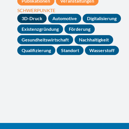
Publikationen
Veranstaltungen
SCHWERPUNKTE
3D-Druck
Automotive
Digitalisierung
Existenzgründung
Förderung
Gesundheitswirtschaft
Nachhaltigkeit
Qualifizierung
Standort
Wasserstoff