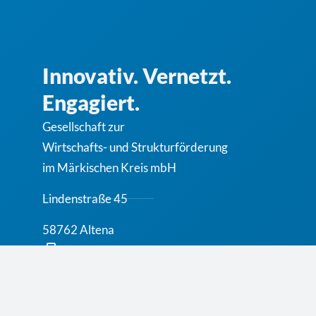
Innovativ. Vernetzt.
Engagiert.
Gesellschaft zur
Wirt­schafts- und Struktur­för­de­rung
im Märkischen Kreis mbH
Lindenstraße 45
58762 Altena
02352 / 92 72 0
mail@gws-mk.de
F
T
L
Y
I