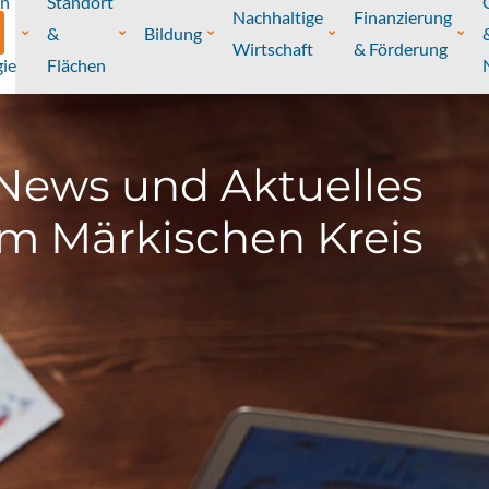
on
Standort
Nachhaltige
Finanzierung
&
Bildung
Wirtschaft
& Förderung
ie
Flächen
News und Aktuelles
m Märkischen Kreis