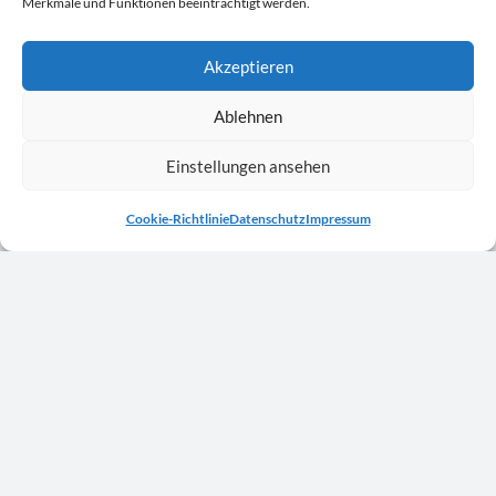
Merkmale und Funktionen beeinträchtigt werden.
Weitere Informationen unter:
https://atlas-swf.de/
Akzeptieren
Ablehnen
Dr.-Ing. Jasmin Graef
Technologiescoutin
Einstellungen ansehen
02352 9272-18
Cookie-Richtlinie
Datenschutz
Impressum
0151 74202513
graef@gws-mk.de
Projekt „ATLAS –
Automotive
Transformationsplattform
Südwestfalen“
Transferverbund
Südwestfalen