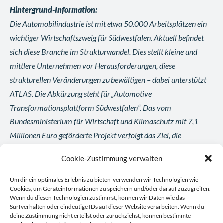
Hintergrund-Information:
Die Automobilindustrie ist mit etwa 50.000 Arbeitsplätzen ein
wichtiger Wirtschaftszweig für Südwestfalen. Aktuell befindet
sich diese Branche im Strukturwandel. Dies stellt kleine und
mittlere Unternehmen vor Herausforderungen, diese
strukturellen Veränderungen zu bewältigen – dabei unterstützt
ATLAS. Die Abkürzung steht für „Automotive
Transformationsplattform Südwestfalen“. Das vom
Bundesministerium für Wirtschaft und Klimaschutz mit 7,1
Millionen Euro geförderte Projekt verfolgt das Ziel, die
südwestfälischen Zulieferer der Automobilindustrie bei der
Cookie-Zustimmung verwalten
digitalen Transformation zu unterstützen, zum Beispiel bei der
Erschließung neuer, digitaler und nachhaltiger
Um dir ein optimales Erlebnis zu bieten, verwenden wir Technologien wie
Cookies, um Geräteinformationen zu speichern und/oder darauf zuzugreifen.
Geschäftsmodelle, Produkte und Märkte oder die Qualifizierung
Wenn du diesen Technologien zustimmst, können wir Daten wie das
von Beschäftigten.
Surfverhalten oder eindeutige IDs auf dieser Website verarbeiten. Wenn du
deine Zustimmung nicht erteilst oder zurückziehst, können bestimmte