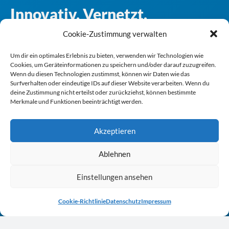
Innovativ. Vernetzt.
Engagiert.
Cookie-Zustimmung verwalten
Gesellschaft zur
Um dir ein optimales Erlebnis zu bieten, verwenden wir Technologien wie
Wirt­schafts- und Struktur­för­de­rung
Cookies, um Geräteinformationen zu speichern und/oder darauf zuzugreifen.
Wenn du diesen Technologien zustimmst, können wir Daten wie das
im Märkischen Kreis mbH
Surfverhalten oder eindeutige IDs auf dieser Website verarbeiten. Wenn du
deine Zustimmung nicht erteilst oder zurückziehst, können bestimmte
Lindenstraße 45
Merkmale und Funktionen beeinträchtigt werden.
58762 Altena
Akzeptieren
02352 / 92 72 0
Ablehnen
mail@gws-mk.de
F
T
L
Y
I
Einstellungen ansehen
a
w
i
o
n
c
i
n
u
s
e
t
k
t
t
Cookie-Richtlinie
Datenschutz
Impressum
Kontakt.
b
t
e
u
a
o
e
d
b
g
Bei Fragen zu unseren Leistungen oder Projekten