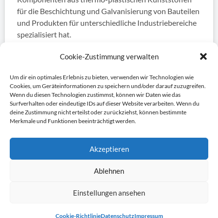
für die Beschichtung und Galvanisierung von Bauteilen
und Produkten für unterschiedliche Industriebereiche
spezialisiert hat.
Seit vielen Jahren erfolgreich am Markt, bietet das
Cookie-Zustimmung verwalten
Unternehmen ein
Um dir ein optimales Erlebnis zu bieten, verwenden wir Technologien wie
KURZINFORMATIONEN
Cookies, um Geräteinformationen zu speichern und/oder darauf zuzugreifen.
Wenn du diesen Technologien zustimmst, können wir Daten wie das
Surfverhalten oder eindeutige IDs auf dieser Website verarbeiten. Wenn du
deine Zustimmung nicht erteilst oder zurückziehst, können bestimmte
8. Dezember 2025
Merkmale und Funktionen beeinträchtigt werden.
Weitere anzeigen
Akzeptieren
Keine weiteren Beiträge gefunden.
Ablehnen
Einstellungen ansehen
Cookie-Richtlinie
Datenschutz
Impressum