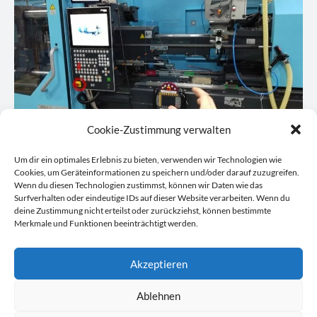
Cookie-Zustimmung verwalten
Um dir ein optimales Erlebnis zu bieten, verwenden wir Technologien wie
Die HoloLens im Einsatz an einer der Spritzgussmaschinen in
Cookies, um Geräteinformationen zu speichern und/oder darauf zuzugreifen.
Wenn du diesen Technologien zustimmst, können wir Daten wie das
der Silgan-Fertigung: Nur Mitarbeiter Jan Schuntermann sieht
Surfverhalten oder eindeutige IDs auf dieser Website verarbeiten. Wenn du
durch die Linse die Applikationen, was seine Bewegungen für den
deine Zustimmung nicht erteilst oder zurückziehst, können bestimmte
Merkmale und Funktionen beeinträchtigt werden.
Beobachter mitunter seltsam aussehen lässt.
Akzeptieren
Fotos: Bettina Görlitzer
Ablehnen
Ansprechpartner: