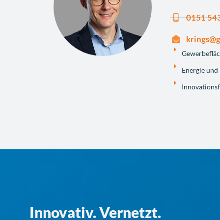
0151 54
krings@
Gewer­be­flä
Ener­gie un
Inno­va­ti­ons
Innovativ. Vernetzt.