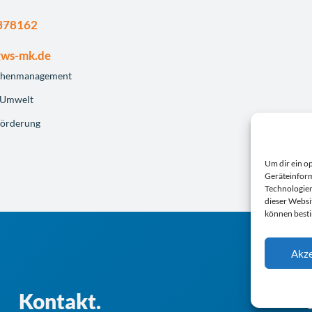
378162
gws-mk.de
­chenma­nage­ment
d Umwelt
­för­de­rung
Um dir ein o
Geräteinform
Technologien
dieser Websi
können best
Akze
Kontakt.