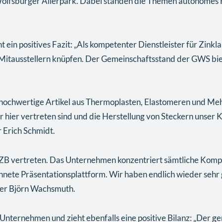
Wolfsburger Allerpark. Dabei standen die Themen autonomes F
 ein positives Fazit: „Als kompetenter Dienstleister für Zink
Mitausstellern knüpfen. Der Gemeinschaftsstand der GWS biet
 hochwertige Artikel aus Thermoplasten, Elastomeren und Meh
ler hier vertreten sind und die Herstellung von Steckern unser
 Erich Schmidt.
r IZB vertreten. Das Unternehmen konzentriert sämtliche 
chnete Präsentationsplattform. Wir haben endlich wieder sehr g
rer Björn Wachsmuth.
ternehmen und zieht ebenfalls eine positive Bilanz: „Der gem